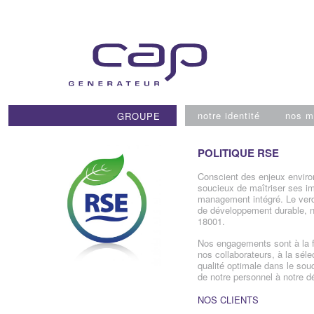
Skip
to
content
notre identité
nos m
GROUPE
POLITIQUE RSE
Conscient des enjeux envir
soucieux de maîtriser ses i
management intégré. Le ver
de développement durable, no
18001.
Nos engagements sont à la foi
nos collaborateurs, à la séle
qualité optimale dans le souc
de notre personnel à notre 
NOS CLIENTS