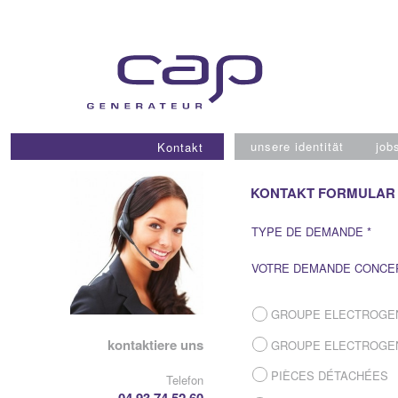
Skip
to
content
unsere identität
job
Kontakt
KONTAKT FORMULAR
TYPE DE DEMANDE *
VOTRE DEMANDE CONCE
GROUPE ELECTROGE
kontaktiere uns
GROUPE ELECTROGE
PIÈCES DÉTACHÉES
Telefon
04 93 74 52 60