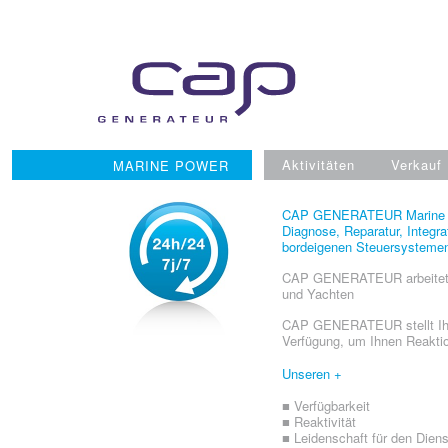
Skip
to
content
Aktivitäten
Verkauf
MARINE POWER
CAP GENERATEUR Marine Power
Diagnose, Reparatur, Integr
bordeigenen Steuersystemen 
CAP GENERATEUR arbeitet im
und Yachten
CAP GENERATEUR stellt Ihn
Verfügung, um Ihnen Reaktion
Unseren +
■ Verfügbarkeit
■ Reaktivität
■ Leidenschaft für den Diens