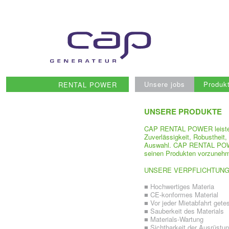
Skip
to
content
Unsere jobs
Produk
RENTAL POWER
UNSERE PRODUKTE
CAP RENTAL POWER leistet b
Zuverlässigkeit, Robustheit,
Auswahl. CAP RENTAL POWER
seinen Produkten vorzuneh
UNSERE VERPFLICHTUN
■ Hochwertiges Materia
■ CE-konformes Material
■ Vor jeder Mietabfahrt gete
■ Sauberkeit des Materials
■ Materials-Wartung
■ Sichtbarkeit der Ausrüstu