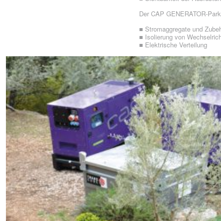
Der CAP GENERATOR-Park ist
■ Stromaggregate und Zube
■ Isolierung von Wechselric
■ Elektrische Verteilung