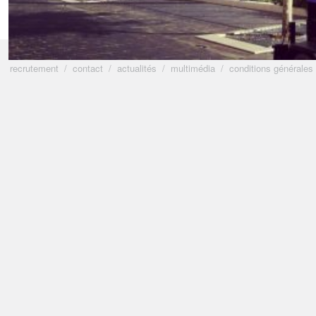
recrutement
contact
actualités
multimédia
conditions générales