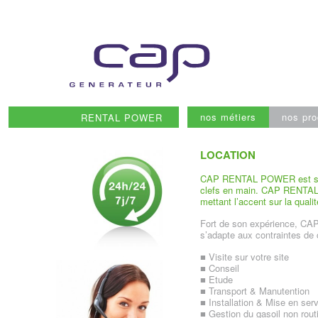
Skip
to
content
nos métiers
nos pro
RENTAL POWER
LOCATION
CAP RENTAL POWER est spéci
clefs en main. CAP RENTAL 
mettant l’accent sur la quali
Fort de son expérience, C
s’adapte aux contraintes de c
■ Visite sur votre site
■ Conseil
■ Etude
■ Transport & Manutention
■ Installation & Mise en ser
■ Gestion du gasoil non rout