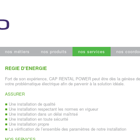
nos métiers
nos produits
nos services
nos coordo
REGIE D'ENERGIE
Fort de son expérience, CAP RENTAL POWER peut être dès la génèse de v
votre problématique électrique afin de parvenir à la solution idéale.
ASSURER
■
Une installation de qualité
■
Une installation respectant les normes en vigueur
■
Une installation dans un délai maîtrisé
■
Une installation en toute sécurité
■
Une installation propre
■
La vérification de l’ensemble des paramètres de notre installation
NOS SERVICES