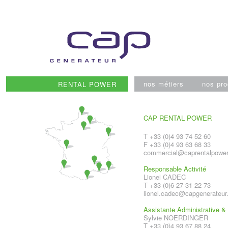
Skip
to
content
nos métiers
nos pro
RENTAL POWER
CAP RENTAL POWER
T +33 (0)4 93 74 52 60
F +33 (0)4 93 63 68 33
commercial@caprentalpowe
Responsable Activité
Lionel CADEC
T +33 (0)6 27 31 22 73
lionel.cadec@capgenerateu
Assistante Administrative 
Sylvie NOERDINGER
T +33 (0)4 93 67 88 24