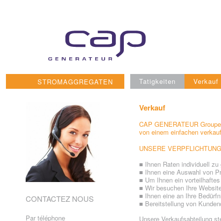
Skip
to
content
Tatigkeiten
Verkauf
STROMAGGREGATEN
Verkauf
CAP GENERATEUR Groupes éle
von einem einfachen verkauf,
UNSERE VERPFLICHTUN
■ Ihnen Raten individuell zu
■ Ihnen eine Auswahl von P
■ Um Ihnen ein vorteilhaftes
■ Wir besuchen Ihre Website,
■ Ihnen eine an Ihre Bedürf
CONTACTEZ NOUS
■ Bereitstellung von Kunden
Par téléphone
Unsere Verkaufsabteilung st