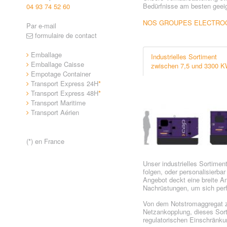
Bedürfnisse am besten geeig
04 93 74 52 60
NOS GROUPES ELECTRO
Par e-mail
formulaire de contact
Emballage
Industrielles Sortiment
Emballage Caisse
zwischen 7,5 und 3300 
Empotage Container
Transport Express 24H
*
Transport Express 48H
*
Transport Maritime
Transport Aérien
(*) en France
Unser industrielles Sortim
folgen, oder personalisierba
Angebot deckt eine breite An
Nachrüstungen, um sich perf
Von dem Notstromaggregat zu
Netzankopplung, dieses Sort
regulatorischen Einschränku